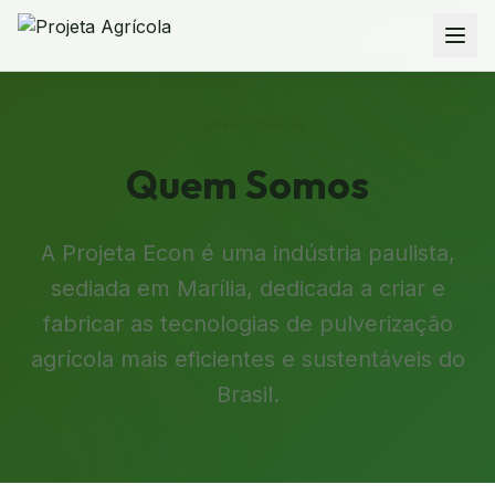
Nossa História
Quem Somos
A Projeta Econ é uma indústria paulista,
sediada em Marília, dedicada a criar e
fabricar as tecnologias de pulverização
agrícola mais eficientes e sustentáveis do
Brasil.