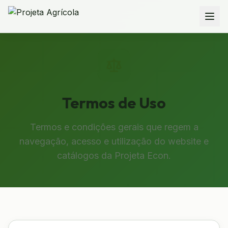
Termos de Uso
Termos e condições gerais que regem a
navegação, acesso e utilização do website e
catálogos da Projeta Econ.